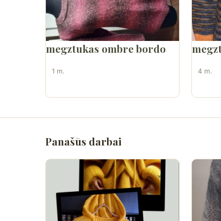
megztukas ombre bordo
megzt
1 m.
4 m.
Panašūs darbai