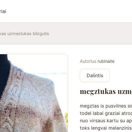
iai
as uzmestukas blizgutis
Autorius
rubinaite
Dalintis
megztukas uzme
megztas is pusvilnes siu
todel labai graziai atro
nuo virsaus kartu su ap
toks lengvai melanzinis