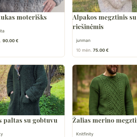
ukas moterišks
Alpakos megztinis su
riešinėmis
ita
junman
.
90.00 €
10 mėn.
75.00 €
s paltas su gobtuvu
Žalias merino megzti
ty
Knitfinity