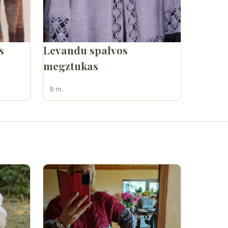
s
Levandu spalvos
megztukas
9 m.