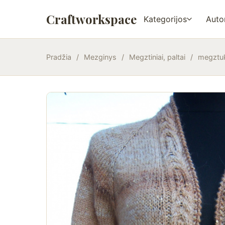
Craftworkspace
Kategorijos
Autor
Pradžia
/
Mezginys
/
Megztiniai, paltai
/
megztuk