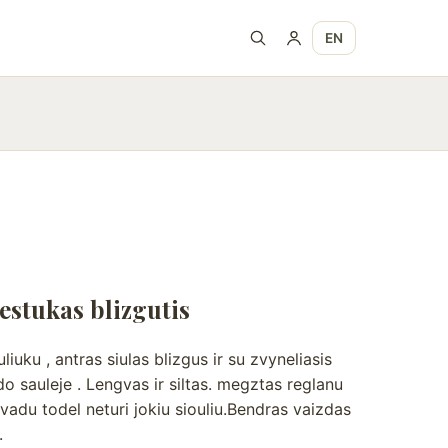
EN
stukas blizgutis
liuku , antras siulas blizgus ir su zvyneliasis
do sauleje . Lengvas ir siltas. megztas reglanu
vadu todel neturi jokiu siouliu.Bendras vaizdas
.