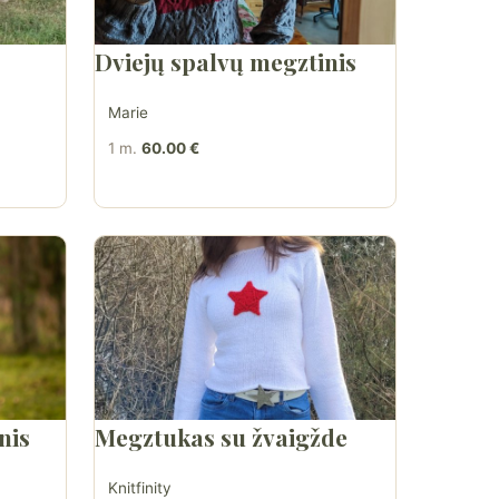
Dviejų spalvų megztinis
Marie
1 m.
60.00 €
nis
Megztukas su žvaigžde
Knitfinity