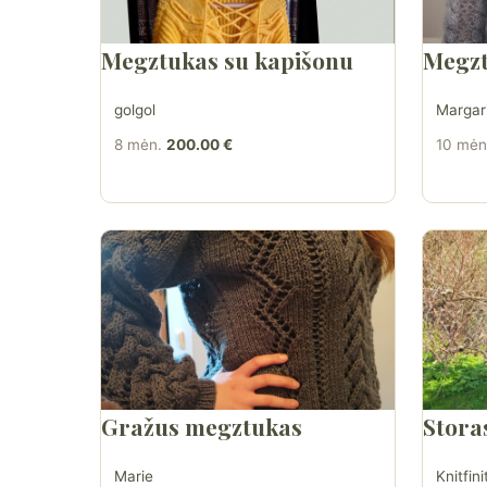
Megztukas su kapišonu
Megzt
golgol
Margar
8 mėn.
200.00 €
10 mėn
Gražus megztukas
Stora
Marie
Knitfini